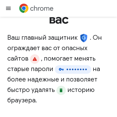
Скачать Chrome
вас
Ваш
главный
защитник
.
Он
ограждает
вас
от
опасных
сайтов
,
помогает
менять
старые
пароли
на
более
надежные
и
позволяет
быстро
удалять
историю
браузера.