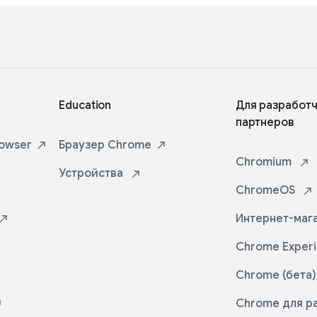
Education
Для разработч
партнеров
owser
Браузер
Chrome
Chromium
Устройства
ChromeOS
Интернет-маг
Chrome
Exper
Chrome (бета)
Chrome для р