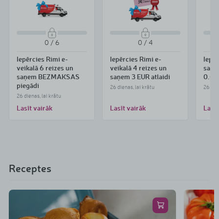
0 / 6
0 / 4
Iepērcies Rimi e-
Iepērcies Rimi e-
Iepē
veikalā 6 reizes un
veikalā 4 reizes un
saņe
saņem BEZMAKSAS
saņem 3 EUR atlaidi
0.01
piegādi
26 dienas, lai krātu
26 dien
26 dienas, lai krātu
Lasīt vairāk
Lasīt vairāk
Lasīt
Receptes