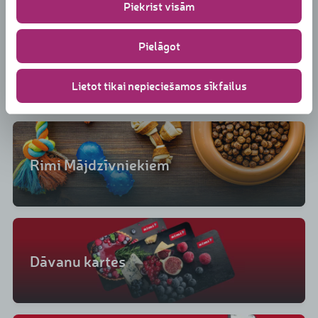
Piekrist visām
banerī un mūsu Sīkdatņu politikā
www.rimi.lv/privatuma-politika/sikdatnu-politika
Pielāgot
Rimi Vīna dārzs
Lietot tikai nepieciešamos sīkfailus
Rimi Mājdzīvniekiem
Dāvanu kartes