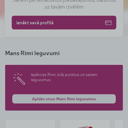
uz tavām izvēlēm
Ienākt savā profilā
Mans Rimi Ieguvumi
Iepērcies Rimi, krāj punktus un saņem
ieguvumus.
Aplūko visus Mans Rimi ieguvumus