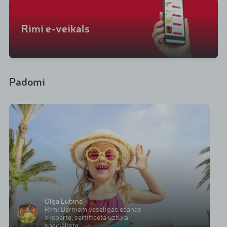
Rimi e-veikals
Padomi
Olga Ļubina
Rimi Bērniem veselīgas ēšanas
eksperte, sertificētā uztura
speciāliste