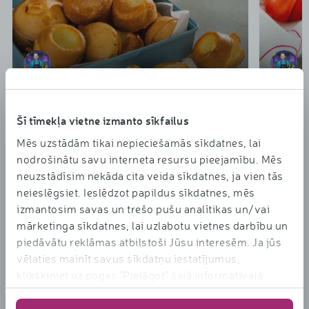
Normunds Baranovskis
Normund
Normunda Baranovska receptes
Normund
Šī tīmekļa vietne izmanto sīkfailus
Sāļās siera pankūciņas
Perfek
Mēs uzstādām tikai nepieciešamās sīkdatnes, lai
25min • Viegli
5min • V
nodrošinātu savu interneta resursu pieejamību. Mēs
neuzstādīsim nekāda cita veida sīkdatnes, ja vien tās
neieslēgsiet. Ieslēdzot papildus sīkdatnes, mēs
izmantosim savas un trešo pušu analītikas un/vai
mārketinga sīkdatnes, lai uzlabotu vietnes darbību un
piedāvātu reklāmas atbilstoši Jūsu interesēm. Ja jūs
vēlaties mainīt savus sīkdatņu iestatījumus,
klikšķiniet uz pogas "Pielāgot" šajā informatīvajā
Rimi Bērniem
banerī vai "Sīkdatņu iestatījumi" šīs mājas lapas lejas
daļā. Vairāk informācijas par sīkdatnēm ir pieejama