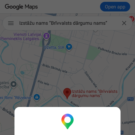
Open app


Izstāžu nams “Brīvvalsts dārgumu nams”