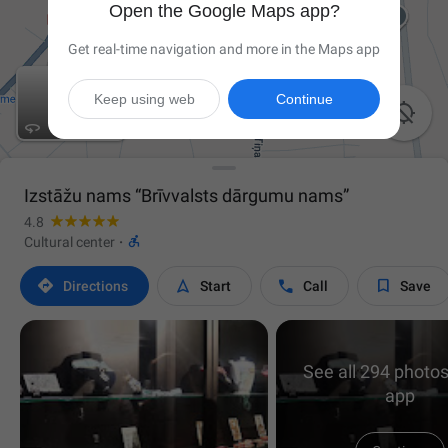
Open the Google Maps app?
Get real-time navigation and more in the Maps app
Keep using web
Continue


Izstāžu nams “Brīvvalsts dārgumu nams”
4.8

Cultural center
·




Directions
Start
Call
Save
See all 294 photos
app