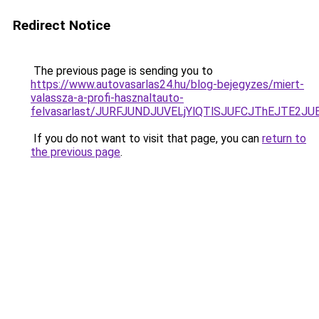
Redirect Notice
The previous page is sending you to
https://www.autovasarlas24.hu/blog-bejegyzes/miert-
valassza-a-profi-hasznaltauto-
felvasarlast/JURFJUNDJUVELjYlQTlSJUFCJThEJTE2J
If you do not want to visit that page, you can
return to
the previous page
.