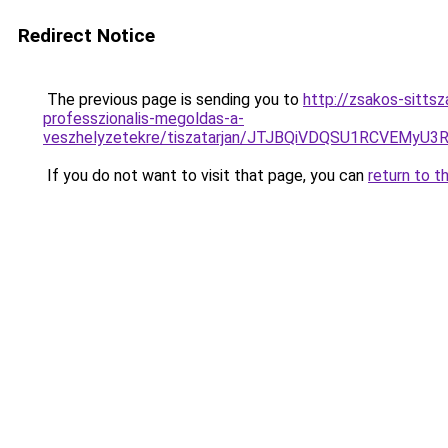
Redirect Notice
The previous page is sending you to
http://zsakos-sitts
professzionalis-megoldas-a-
veszhelyzetekre/tiszatarjan/JTJBQiVDQSU1RCVE
If you do not want to visit that page, you can
return to t