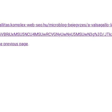
zallitas.komplex-web-seo.hu/microblog-bejegyzes/a-valsagallo-l
MyU3RiVBRiUxMSU5NCU4MSUwRCVGNyUwNyU5MSUwN3g%3D/JT
he previous page
.