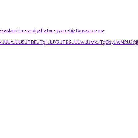
akaskiurites-szolgaltatas-gyors-biztonsagos-es-
kxJUUzJUU5JTBEJTg1JUY2JTBGJUUwJUMxJTg0byUwNCU3Qi