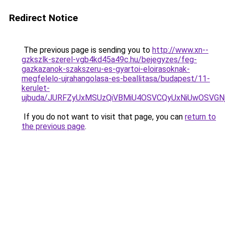
Redirect Notice
The previous page is sending you to
http://www.xn--
gzkszlk-szerel-vgb4kd45a49c.hu/bejegyzes/feg-
gazkazanok-szakszeru-es-gyartoi-eloirasoknak-
megfelelo-ujrahangolasa-es-beallitasa/budapest/11-
kerulet-
ujbuda/JURFZyUxMSUzQiVBMiU4OSVCQyUxNiUwOSVG
If you do not want to visit that page, you can
return to
the previous page
.