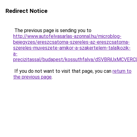
Redirect Notice
The previous page is sending you to
http://www.autofelvasarlas-azonnal.hu/microblog-
bejegyzes/ereszcsatorna-szereles-az-ereszcsatorna-
szereles-muveszete-amikor-a-szakertelem-talalkozik-
a-
precizitassal/budapest/kossuthfalva/dSVBRiUxM
If you do not want to visit that page, you can
return to
the previous page
.