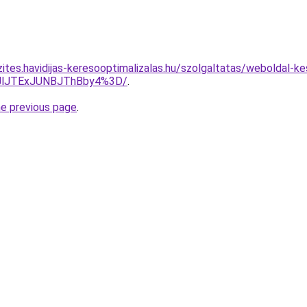
zites.havidijas-keresooptimalizalas.hu/szolgaltatas/weboldal-k
JlJTExJUNBJThBby4%3D/
.
he previous page
.