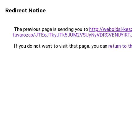
Redirect Notice
The previous page is sending you to
http://weboldal-kes
fuvarozas/JTExJTkyJTk5JUM2VSUyNyVDRCVBNUYlRT
If you do not want to visit that page, you can
return to t