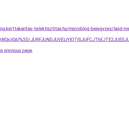
ting.kerttakaritas-telektisztitas.hu/microblog-bejegyzes/lasd-
U4lQjclQjU%3D/JURFJUNDJUVELjYlQTlSJUFCJThEJTE2JUE0J
he previous page
.