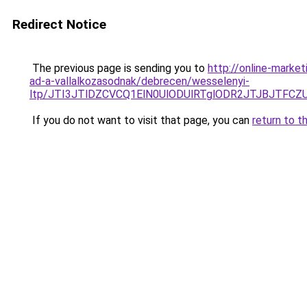
Redirect Notice
The previous page is sending you to
http://online-marke
ad-a-vallalkozasodnak/debrecen/wesselenyi-
ltp/JTI3JTlDZCVCQ1ElN0UlODUlRTglODR2JTJBJTFCZ
If you do not want to visit that page, you can
return to t