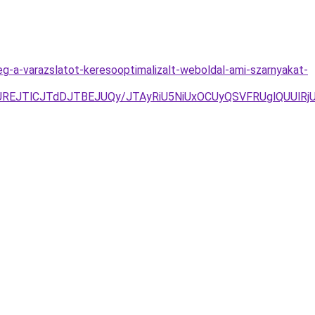
meg-a-varazslatot-keresooptimalizalt-weboldal-ami-szarnyakat-
UREJTlCJTdDJTBEJUQy/JTAyRiU5NiUxOCUyQSVFRUglQUUlRj