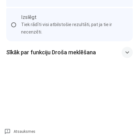
Izslēgt
Tiek rādīti visi atbilstošie rezultāti, pat ja tie ir
necenzēti.
Sīkāk par funkciju Droša meklēšana
Atsauksmes