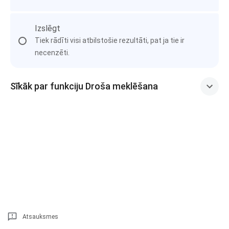
Izslēgt
Tiek rādīti visi atbilstošie rezultāti, pat ja tie ir
necenzēti.
Sīkāk par funkciju Droša meklēšana
Atsauksmes