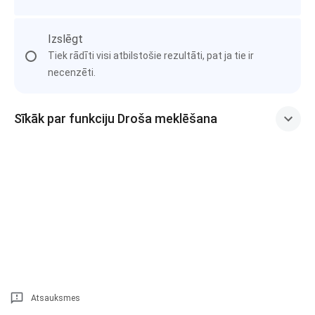
Izslēgt
Tiek rādīti visi atbilstošie rezultāti, pat ja tie ir
necenzēti.
Sīkāk par funkciju Droša meklēšana
Atsauksmes