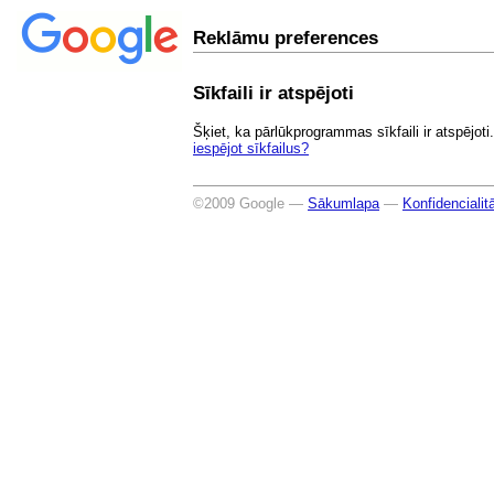
Reklāmu preferences
Sīkfaili ir atspējoti
Šķiet, ka pārlūkprogrammas sīkfaili ir atspējo
iespējot sīkfailus?
©2009 Google —
Sākumlapa
—
Konfidencialitā