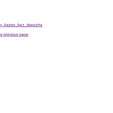
usy_kazino_bez_depozita
.
he previous page
.